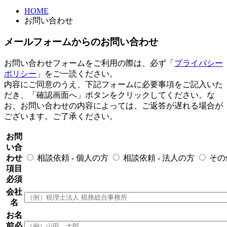
HOME
お問い合わせ
メールフォームからのお問い合わせ
お問い合わせフォームをご利用の際は、必ず「
プライバシー
ポリシー
」をご一読ください。
内容にご同意のうえ、下記フォームに必要事項をご記入いた
だき、「確認画面へ」ボタンをクリックしてください。な
お、お問い合わせの内容によっては、ご返答が遅れる場合が
ございます。ご了承ください。
お問
い合
わせ
相談依頼 - 個人の方
相談依頼 - 法人の方
その
項目
必須
会社
名
お名
前
必