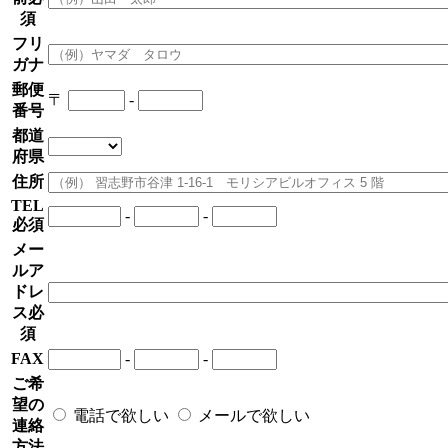
須
フリ
ガナ
郵便
〒
-
番号
都道
府県
住所
TEL
-
-
必須
メー
ルア
ドレ
ス
必
須
FAX
-
-
ご希
望の
電話で欲しい
メールで欲しい
連絡
方法