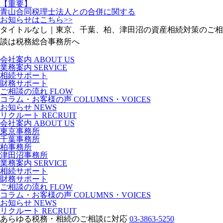
【重要】
青山合同税理士法人との合併に関する
お知らせはこちら>>
タイトルなし｜東京、千葉、柏、津田沼の資産相続対策のご相
談は税務総合事務所へ
会社案内
ABOUT US
業務案内
SERVICE
相続サポート
財務サポート
ご相談の流れ
FLOW
コラム・お客様の声
COLUMNS・VOICES
お知らせ
NEWS
リクルート
RECRUIT
会社案内
ABOUT US
東京事務所
千葉事務所
柏事務所
津田沼事務所
業務案内
SERVICE
相続サポート
財務サポート
ご相談の流れ
FLOW
コラム・お客様の声
COLUMNS・VOICES
お知らせ
NEWS
リクルート
RECRUIT
あらゆる税務・相続のご相談に対応
03-3863-5250