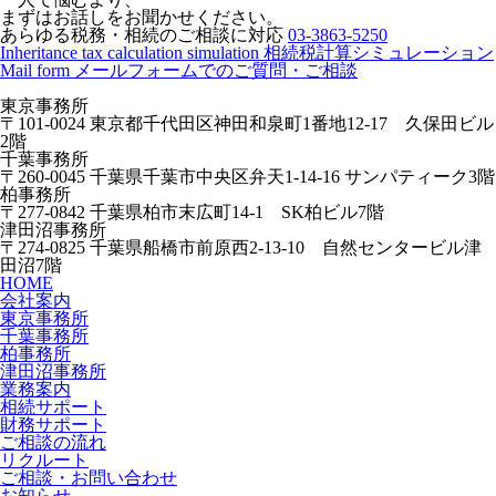
まずはお話しをお聞かせください。
あらゆる税務・相続のご相談に対応
03-3863-5250
Inheritance tax calculation simulation
相続税計算シミュレーション
Mail form
メールフォームでのご質問・ご相談
東京事務所
〒101-0024 東京都千代田区神田和泉町1番地12-17 久保田ビル
2階
千葉事務所
〒260-0045 千葉県千葉市中央区弁天1-14-16 サンパティーク3階
柏事務所
〒277-0842 千葉県柏市末広町14-1 SK柏ビル7階
津田沼事務所
〒274-0825 千葉県船橋市前原西2-13-10 自然センタービル津
田沼7階
HOME
会社案内
東京事務所
千葉事務所
柏事務所
津田沼事務所
業務案内
相続サポート
財務サポート
ご相談の流れ
リクルート
ご相談・お問い合わせ
お知らせ